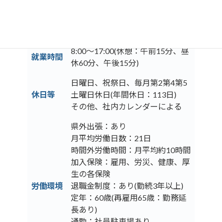
当社規定による(経験資格等を考
初任給
慮します)
8:00～17:00(休憩：午前15分、昼
就業時間
休60分、午後15分)
日曜日、祝祭日、毎月第2第4第5
休日等
土曜日休日(年間休日：113日)
その他、社内カレンダーによる
県外出張：あり
月平均労働日数：21日
時間外労働時間：月平均約10時間
加入保険：雇用、労災、健康、厚
生の各保険
労働環境
退職金制度：あり(勤続3年以上)
定年：60歳(再雇用65歳：勤務延
長あり)
通勤：社員駐車場あり