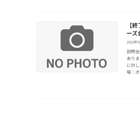
【終
ーズ
2022年
説明会
ありま
に対し
場：ポ