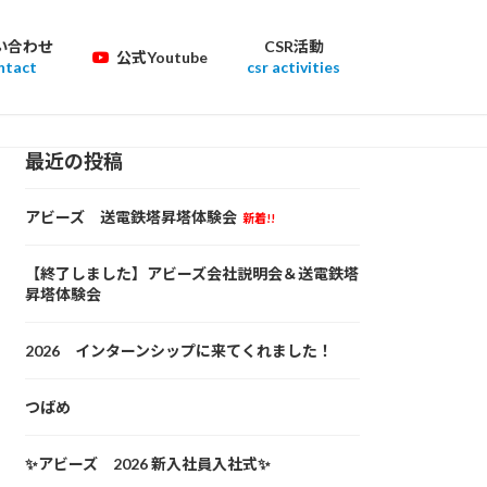
い合わせ
CSR活動
公式Youtube
ntact
csr activities
最近の投稿
アビーズ 送電鉄塔昇塔体験会
新着!!
【終了しました】アビーズ会社説明会＆送電鉄塔
昇塔体験会
2026 インターンシップに来てくれました！
つばめ
✨アビーズ 2026 新入社員入社式✨