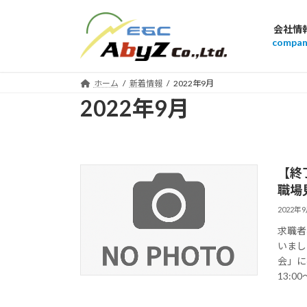
コ
ナ
ン
ビ
会社情
テ
ゲ
compan
ン
ー
ツ
シ
ホーム
新着情報
2022年9月
へ
ョ
2022年9月
ス
ン
キ
に
ッ
移
プ
動
【終
職場
2022年
求職者
いまし
会」に
13:00