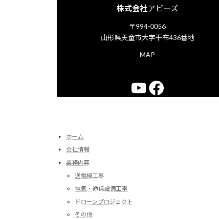
株式会社
アビーズ
〒994-0056
山形県天童市大字干布436番地
MAP
YouTube
Faceboo
ホーム
会社情報
業務内容
送電線工事
電気・通信設備工事
ドローンプロジェクト
その他