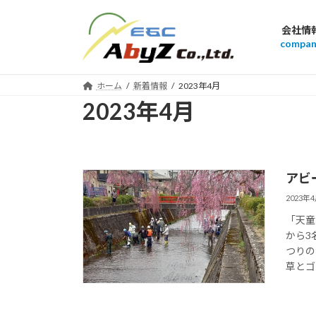
コ
ナ
ン
ビ
会社情
テ
ゲ
compan
ン
ー
ツ
シ
ホーム
新着情報
2023年4月
へ
ョ
2023年4月
ス
ン
キ
に
ッ
移
プ
動
アビ
2023年
「天童
から3
つりの
草とゴ