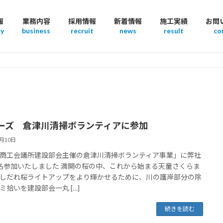
報
業務内容
採用情報
新着情報
施工実績
お問
y
business
recruit
news
result
co
ーズ 倉津川清掃ボランティアに参加
4月10日
商工会議所建設部会主催の倉津川清掃ボランティア事業」に弊社
名参加いたしました 満開の桜の中、これから始まる天童さくらま
しだれ桜ライトアップをより輝かせるために、川の護岸部分の除
ミ拾いを建設部会一丸 […]
続きを読む