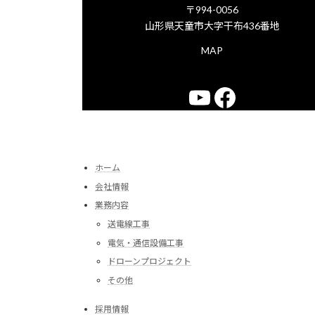
〒994-0056
山形県天童市大字干布436番地
MAP
YouTube
Faceboo
ホーム
会社情報
業務内容
送電線工事
電気・通信設備工事
ドローンプロジェクト
その他
採用情報